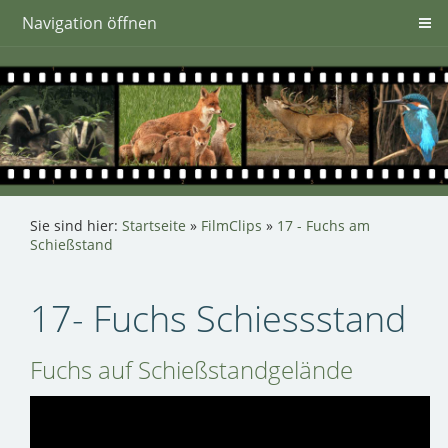
Navigation öffnen
Sie sind hier:
Startseite
»
FilmClips
»
17 - Fuchs am
Schießstand
17- Fuchs Schiessstand
Fuchs auf Schießstandgelände